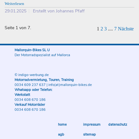
Weiterlesen
29.01.2025
Erstellt von Johannes Pfaff
Seite 1 von 7.
1
2
3
....
7
Nächste
Mallorquin-Bikes SL U
Der Motorradspezialist auf Mallorca
© indigo-werbung.de
Motorradvermietung, Touren, Training
0034 609 237 637
|
info(at)mallorquin-bikes.de
Whatsapp oder Telefon:
Werkstatt
0034 608 670 186
Verkauf Motorräder
0034 608 670 186
home
impressum
datenschutz
agb
sitemap