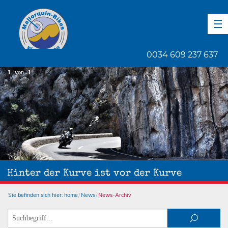
DE
EN
ES
0034 609 237 637
1
von
1
Hinter der Kurve ist vor der Kurve
Sie befinden sich hier:
home
News
News-Archiv