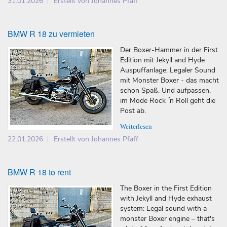
31.01.2026
Erstellt von Johannes Pfaff
BMW R 18 zu vermieten
Der Boxer-Hammer in der First
Edition mit Jekyll and Hyde
Auspuffanlage: Legaler Sound
mit Monster Boxer - das macht
schon Spaß. Und aufpassen,
im Mode Rock ´n Roll geht die
Post ab.
Weiterlesen
22.01.2026
Erstellt von Johannes Pfaff
BMW R 18 to rent
The Boxer in the First Edition
with Jekyll and Hyde exhaust
system: Legal sound with a
monster Boxer engine – that's