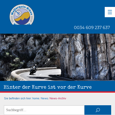
DE
EN
ES
0034 609 237 637
1
von
1
Hinter der Kurve ist vor der Kurve
Sie befinden sich hier:
home
News
News-Archiv