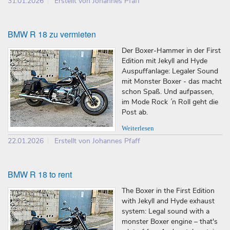
31.01.2026
Erstellt von Johannes Pfaff
BMW R 18 zu vermieten
Der Boxer-Hammer in der First
Edition mit Jekyll and Hyde
Auspuffanlage: Legaler Sound
mit Monster Boxer - das macht
schon Spaß. Und aufpassen,
im Mode Rock ´n Roll geht die
Post ab.
Weiterlesen
22.01.2026
Erstellt von Johannes Pfaff
BMW R 18 to rent
The Boxer in the First Edition
with Jekyll and Hyde exhaust
system: Legal sound with a
monster Boxer engine – that's