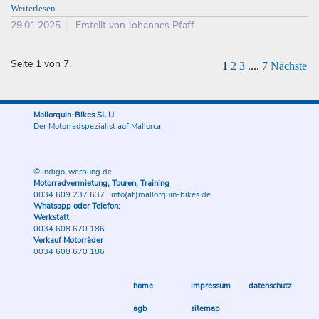
Weiterlesen
29.01.2025
Erstellt von Johannes Pfaff
Seite 1 von 7.
1
2
3
....
7
Nächste
Mallorquin-Bikes SL U
Der Motorradspezialist auf Mallorca
© indigo-werbung.de
Motorradvermietung, Touren, Training
0034 609 237 637
|
info(at)mallorquin-bikes.de
Whatsapp oder Telefon:
Werkstatt
0034 608 670 186
Verkauf Motorräder
0034 608 670 186
home
impressum
datenschutz
agb
sitemap