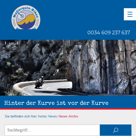
DE
EN
ES
0034 609 237 637
1
von
1
Hinter der Kurve ist vor der Kurve
Sie befinden sich hier:
home
News
News-Archiv