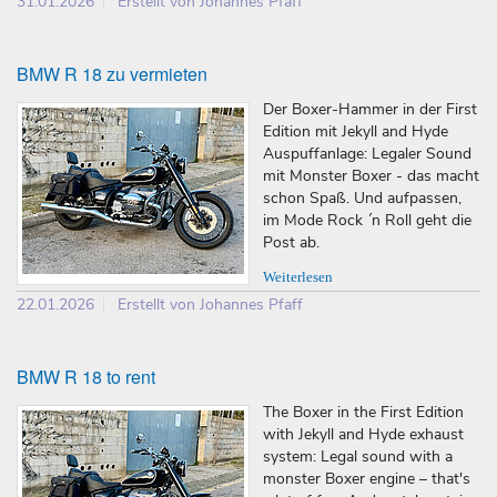
31.01.2026
Erstellt von Johannes Pfaff
BMW R 18 zu vermieten
Der Boxer-Hammer in der First
Edition mit Jekyll and Hyde
Auspuffanlage: Legaler Sound
mit Monster Boxer - das macht
schon Spaß. Und aufpassen,
im Mode Rock ´n Roll geht die
Post ab.
Weiterlesen
22.01.2026
Erstellt von Johannes Pfaff
BMW R 18 to rent
The Boxer in the First Edition
with Jekyll and Hyde exhaust
system: Legal sound with a
monster Boxer engine – that's