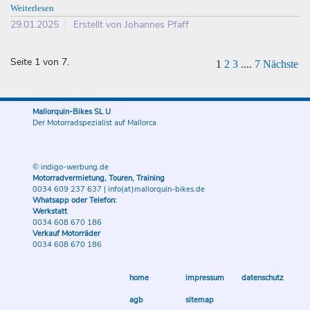
Weiterlesen
29.01.2025
Erstellt von Johannes Pfaff
Seite 1 von 7.
1
2
3
....
7
Nächste
Mallorquin-Bikes SL U
Der Motorradspezialist auf Mallorca
© indigo-werbung.de
Motorradvermietung, Touren, Training
0034 609 237 637
|
info(at)mallorquin-bikes.de
Whatsapp oder Telefon:
Werkstatt
0034 608 670 186
Verkauf Motorräder
0034 608 670 186
home
impressum
datenschutz
agb
sitemap