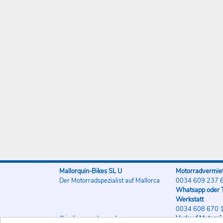
Mallorquin-Bikes SL U
Motorradvermiet
Der Motorradspezialist auf Mallorca
0034 609 237 
Whatsapp oder T
Werkstatt
0034 608 670 
© indigo-werbung.de
Verkauf Motorrä