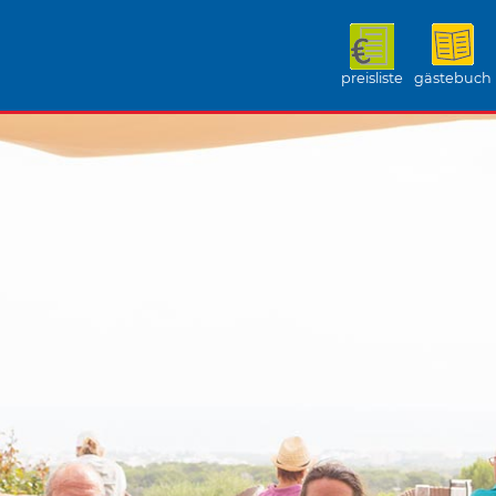
preisliste
gästebuch