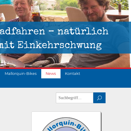
adfahren – natürlich
mit Einkehrschwung
Mallorquin-Bikes
News
Kontakt