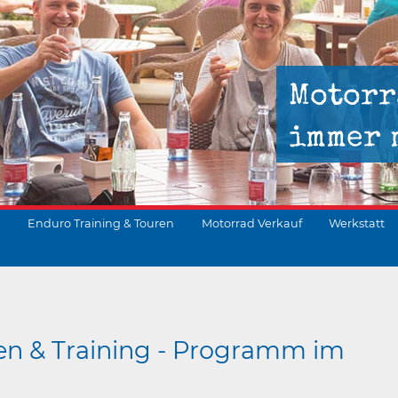
Motorr
immer 
Enduro Training & Touren
Motorrad Verkauf
Werkstatt
suchen
en & Training - Programm im