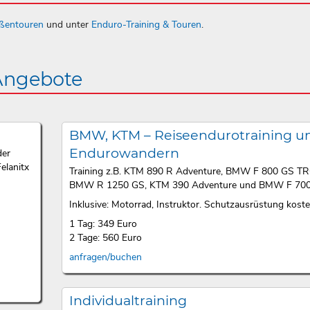
aßentouren
und unter
Enduro-Training & Touren
.
 Angebote
BMW, KTM – Reiseendurotraining u
Endurowandern
der
elanitx
Training z.B. KTM 890 R Adventure, BMW F 800 GS T
BMW R 1250 GS, KTM 390 Adventure und BMW F 700
Inklusive: Motorrad, Instruktor. Schutzausrüstung kosten
1 Tag: 349 Euro
2 Tage: 560 Euro
anfragen/buchen
Individualtraining