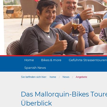
Home
Bikes & more
Geführte Strassentouren
Spanish News
Sie befinden sich hier:
home
News
Angebote
Das Mallorquin-Bikes Tour
Überblick