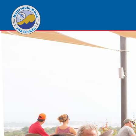
1
von
1