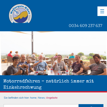
DE
EN
ES
0034 609 237 637
1
von
1
Motorradfahren – natürlich immer mit
Einkehrschwung
Sie befinden sich hier:
home
News
Angebote