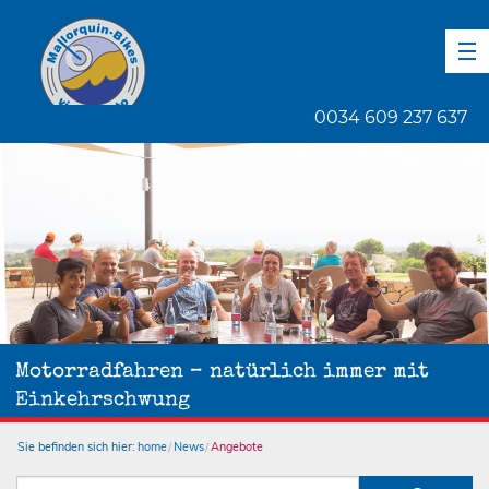
DE
EN
ES
0034 609 237 637
1
von
1
Motorradfahren – natürlich immer mit
Einkehrschwung
Sie befinden sich hier:
home
News
Angebote