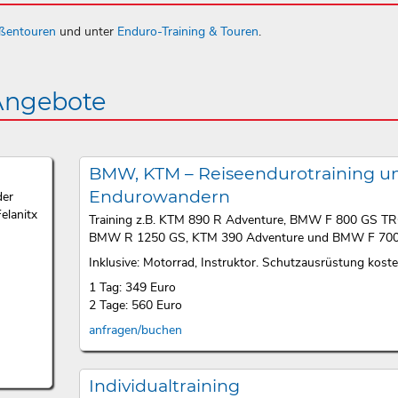
aßentouren
und unter
Enduro-Training & Touren
.
 Angebote
BMW, KTM – Reiseendurotraining u
Endurowandern
der
elanitx
Training z.B. KTM 890 R Adventure, BMW F 800 GS T
BMW R 1250 GS, KTM 390 Adventure und BMW F 700
Inklusive: Motorrad, Instruktor. Schutzausrüstung kosten
1 Tag: 349 Euro
2 Tage: 560 Euro
anfragen/buchen
Individualtraining