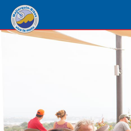
1
von
1