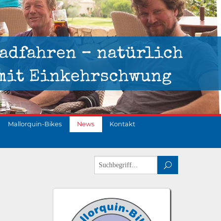
adfahren – natürlich
mit Einkehrschwung
Mallorquin-Bikes
News
Kontakt