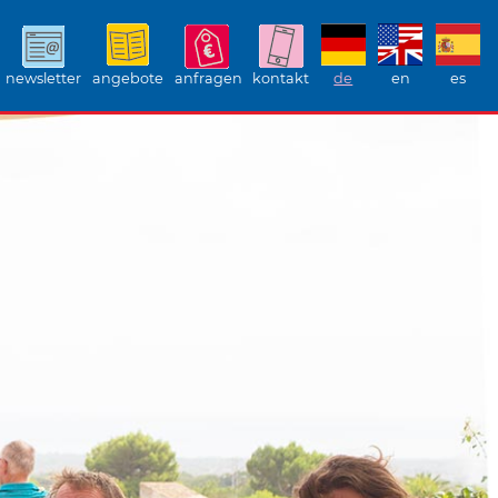
newsletter
angebote
anfragen
kontakt
de
en
es