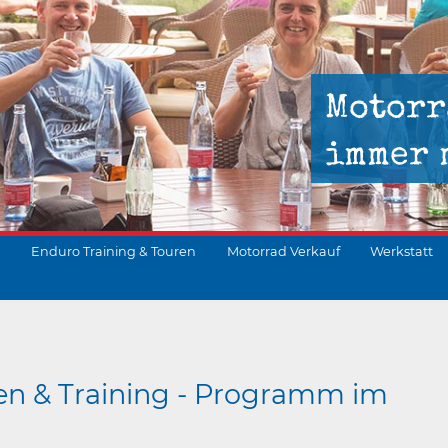
Motorr
immer 
Enduro Training & Touren
Motorrad Verkauf
Werkstatt
suchen
en & Training - Programm im