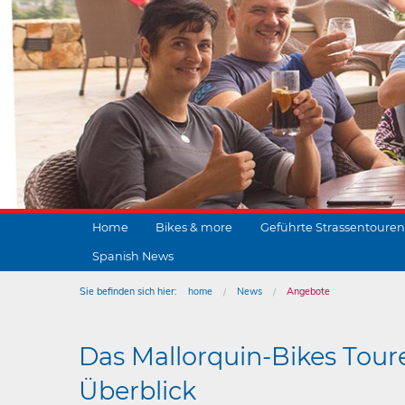
Home
Bikes & more
Geführte Strassentouren
Spanish News
Sie befinden sich hier:
home
News
Angebote
Das Mallorquin-Bikes Tour
Überblick