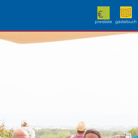
preisliste
gästebuch