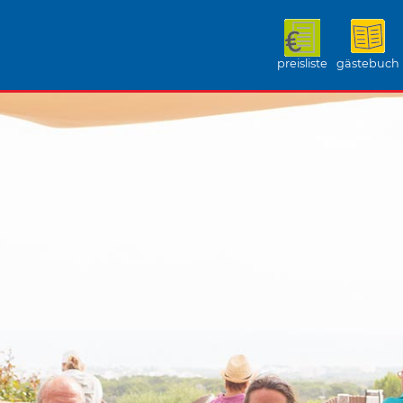
preisliste
gästebuch