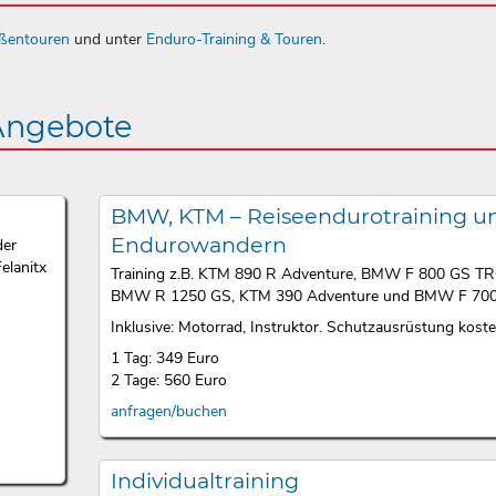
aßentouren
und unter
Enduro-Training & Touren
.
 Angebote
BMW, KTM – Reiseendurotraining u
Endurowandern
der
elanitx
Training z.B. KTM 890 R Adventure, BMW F 800 GS T
BMW R 1250 GS, KTM 390 Adventure und BMW F 700
Inklusive: Motorrad, Instruktor. Schutzausrüstung kosten
1 Tag: 349 Euro
2 Tage: 560 Euro
anfragen/buchen
Individualtraining