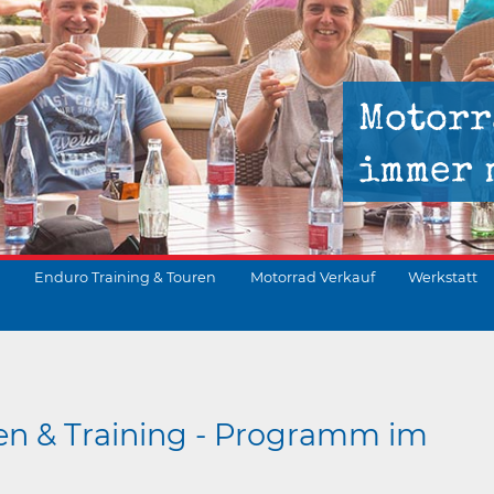
Motorr
immer 
Enduro Training & Touren
Motorrad Verkauf
Werkstatt
suchen
en & Training - Programm im