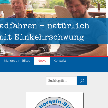
adfahren – natürlich
mit Einkehrschwung
Mallorquin-Bikes
News
Kontakt