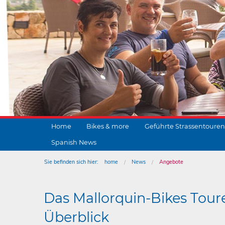
Home
Bikes & more
Geführte Strassentouren
Spanish News
Sie befinden sich hier:
home
News
Angebote
Das Mallorquin-Bikes Tour
Überblick