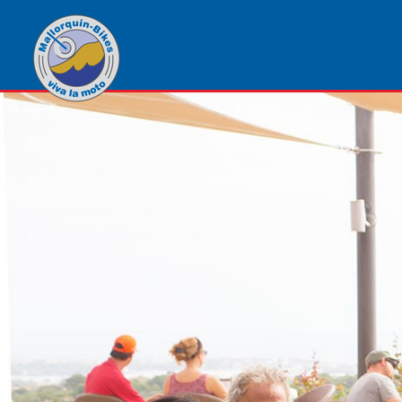
1
von
1