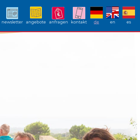
newsletter
angebote
anfragen
kontakt
de
en
es