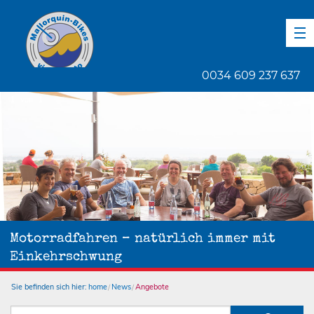
DE
EN
ES
0034 609 237 637
1
von
1
Motorradfahren – natürlich immer mit
Einkehrschwung
Sie befinden sich hier:
home
News
Angebote