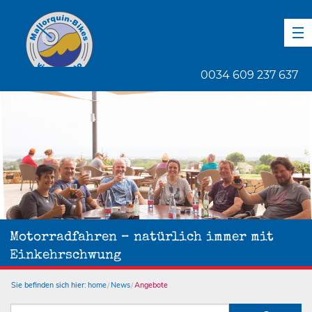
DE
EN
ES
0034 609 237 637
1
von
1
Motorradfahren – natürlich immer mit
Einkehrschwung
Sie befinden sich hier:
home
News
Angebote