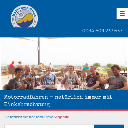
DE
EN
ES
0034 609 237 637
1
von
1
Motorradfahren – natürlich immer mit
Einkehrschwung
Sie befinden sich hier:
home
News
Angebote