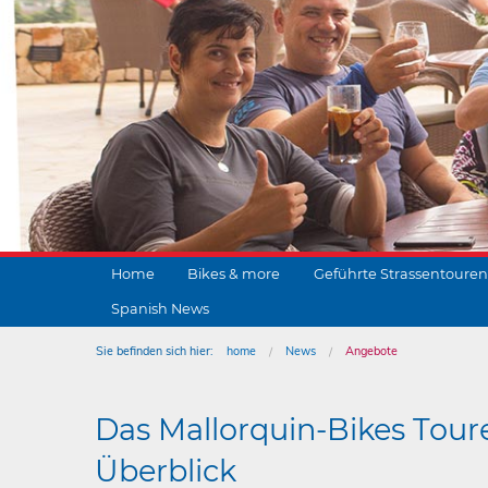
Home
Bikes & more
Geführte Strassentouren
Spanish News
Sie befinden sich hier:
home
News
Angebote
Das Mallorquin-Bikes Tour
Überblick