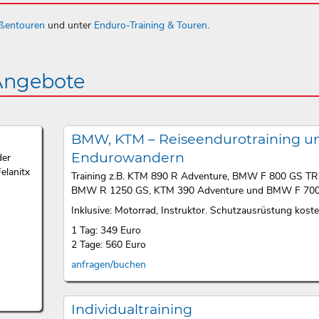
aßentouren
und unter
Enduro-Training & Touren
.
 Angebote
BMW, KTM – Reiseendurotraining u
Endurowandern
der
elanitx
Training z.B. KTM 890 R Adventure, BMW F 800 GS T
BMW R 1250 GS, KTM 390 Adventure und BMW F 700
Inklusive: Motorrad, Instruktor. Schutzausrüstung kosten
1 Tag: 349 Euro
2 Tage: 560 Euro
anfragen/buchen
Individualtraining