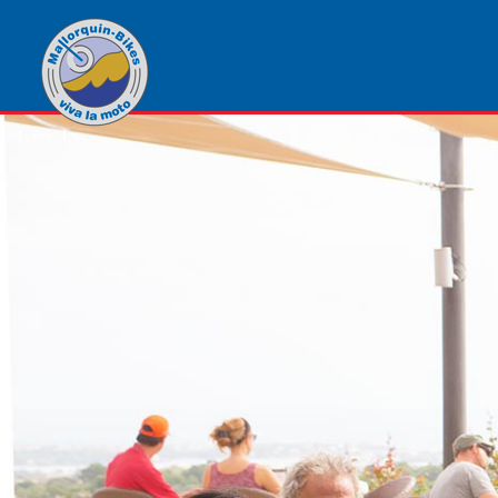
1
von
1