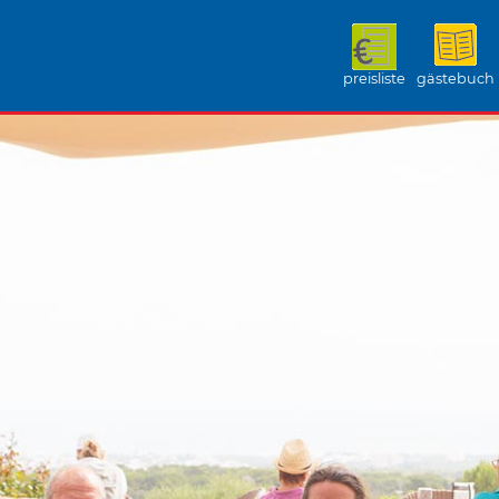
preisliste
gästebuch