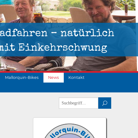
adfahren – natürlich
mit Einkehrschwung
Mallorquin-Bikes
News
Kontakt