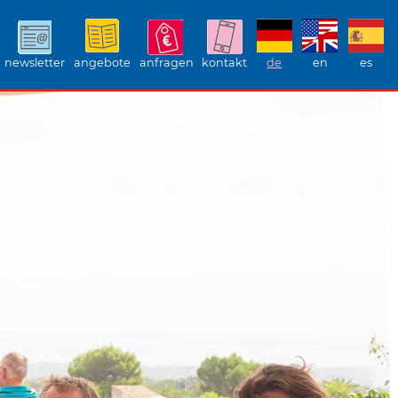
newsletter
angebote
anfragen
kontakt
de
en
es