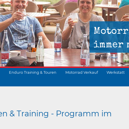
Motorr
immer 
Enduro Training & Touren
Motorrad Verkauf
Werkstatt
suchen
en & Training - Programm im