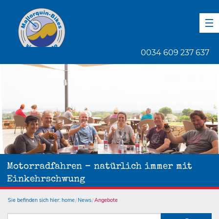
DE
EN
ES
0034 609 237 637
1
von
1
Motorradfahren – natürlich immer mit
Einkehrschwung
Sie befinden sich hier:
home
News
Angebote