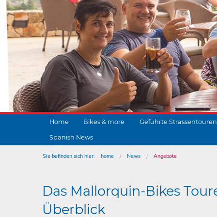
Home
Bikes & more
Geführte Strassentouren
Spanish News
Sie befinden sich hier:
home
News
Angebote
Das Mallorquin-Bikes Tour
Überblick