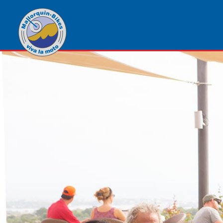
1
von
1