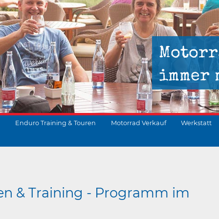
Motorr
immer 
Enduro Training & Touren
Motorrad Verkauf
Werkstatt
suchen
en & Training - Programm im