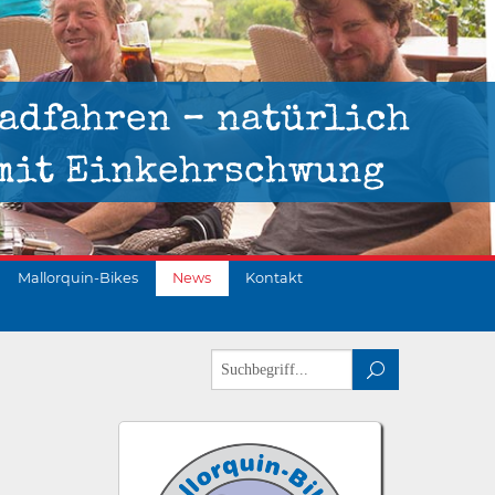
adfahren – natürlich
mit Einkehrschwung
Mallorquin-Bikes
News
Kontakt