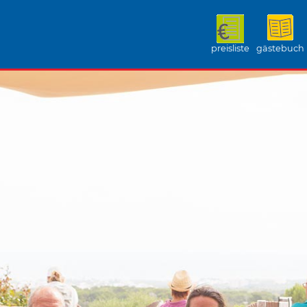
preisliste
gästebuch