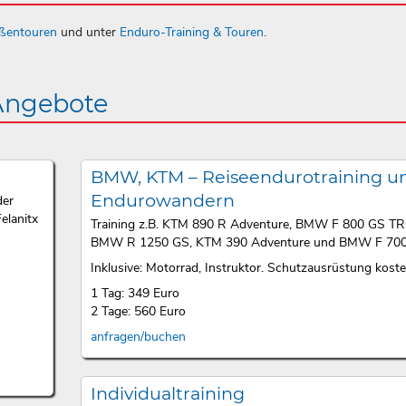
aßentouren
und unter
Enduro-Training & Touren
.
 Angebote
BMW, KTM – Reiseendurotraining u
Endurowandern
der
elanitx
Training z.B. KTM 890 R Adventure, BMW F 800 GS T
BMW R 1250 GS, KTM 390 Adventure und BMW F 700
Inklusive: Motorrad, Instruktor. Schutzausrüstung kosten
1 Tag: 349 Euro
2 Tage: 560 Euro
anfragen/buchen
Individualtraining