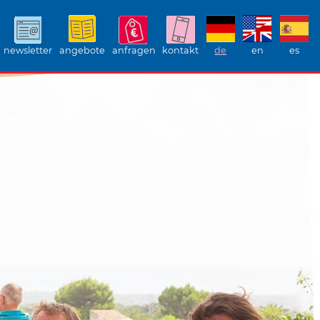
newsletter
angebote
anfragen
kontakt
de
en
es