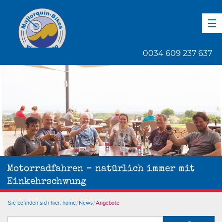
DE
EN
ES
0034 609 237 637
1
von
1
Motorradfahren – natürlich immer mit
Einkehrschwung
Sie befinden sich hier:
home
News
Angebote