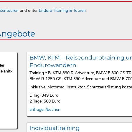
aßentouren
und unter
Enduro-Training & Touren
.
 Angebote
BMW, KTM – Reiseendurotraining u
Endurowandern
der
elanitx
Training z.B. KTM 890 R Adventure, BMW F 800 GS T
BMW R 1250 GS, KTM 390 Adventure und BMW F 700
Inklusive: Motorrad, Instruktor. Schutzausrüstung kosten
1 Tag: 349 Euro
2 Tage: 560 Euro
anfragen/buchen
Individualtraining