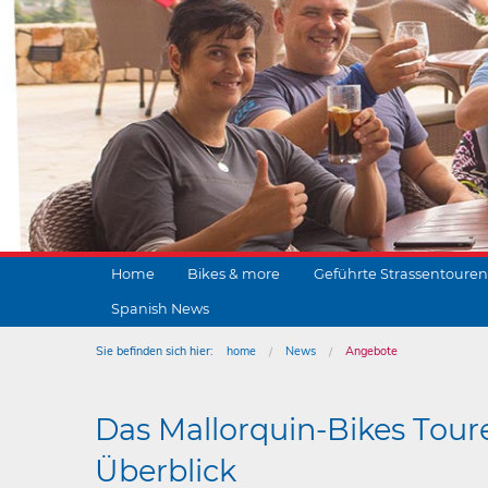
Home
Bikes & more
Geführte Strassentouren
Spanish News
Sie befinden sich hier:
home
News
Angebote
Das Mallorquin-Bikes Tour
Überblick