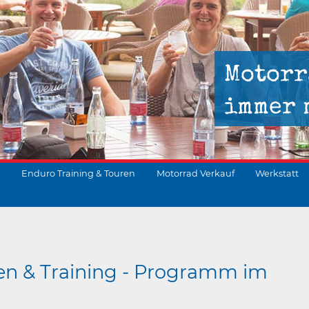
Motorr
immer 
Enduro Training & Touren
Motorrad Verkauf
Werkstatt
suchen
en & Training - Programm im