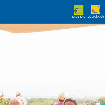
preisliste
gästebuch