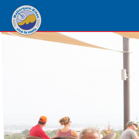
1
von
1