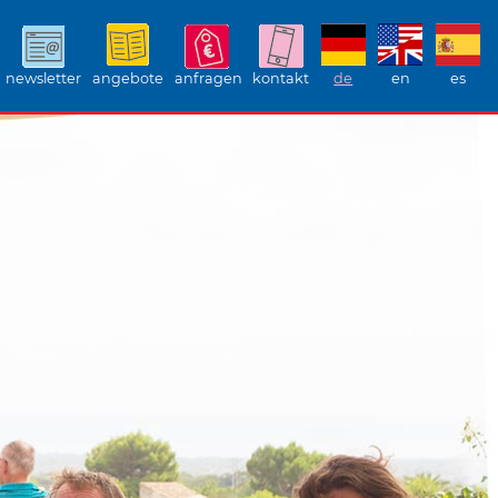
newsletter
angebote
anfragen
kontakt
de
en
es