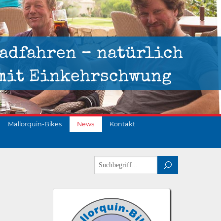
adfahren – natürlich
mit Einkehrschwung
Mallorquin-Bikes
News
Kontakt