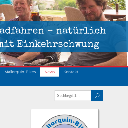
adfahren – natürlich
mit Einkehrschwung
Mallorquin-Bikes
News
Kontakt