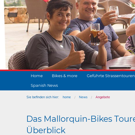
Home
Bikes & more
Geführte Strassentouren
Spanish News
Sie befinden sich hier:
home
News
Angebote
Das Mallorquin-Bikes Tour
Überblick