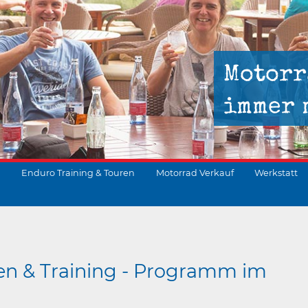
Motorr
immer 
Enduro Training & Touren
Motorrad Verkauf
Werkstatt
suchen
en & Training - Programm im