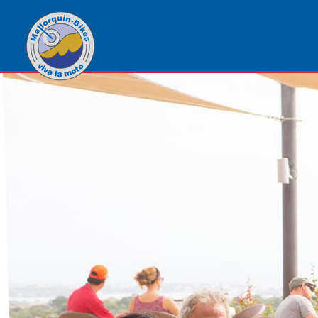
1
von
1