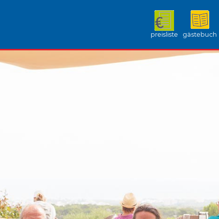
preisliste
gästebuch