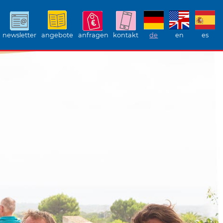
newsletter
angebote
anfragen
kontakt
de
en
es