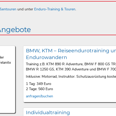
aßentouren
und unter
Enduro-Training & Touren
.
 Angebote
BMW, KTM – Reiseendurotraining u
Endurowandern
der
elanitx
Training z.B. KTM 890 R Adventure, BMW F 800 GS T
BMW R 1250 GS, KTM 390 Adventure und BMW F 700
Inklusive: Motorrad, Instruktor. Schutzausrüstung kosten
1 Tag: 349 Euro
2 Tage: 560 Euro
anfragen/buchen
Individualtraining