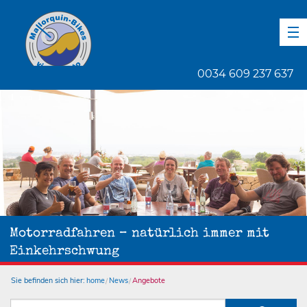
DE
EN
ES
0034 609 237 637
1
von
1
Motorradfahren – natürlich immer mit
Einkehrschwung
Sie befinden sich hier:
home
News
Angebote