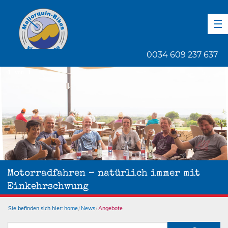
DE
EN
ES
0034 609 237 637
1
von
1
Motorradfahren – natürlich immer mit
Einkehrschwung
Sie befinden sich hier:
home
News
Angebote