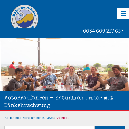
DE
EN
ES
0034 609 237 637
1
von
1
Motorradfahren – natürlich immer mit
Einkehrschwung
Sie befinden sich hier:
home
News
Angebote