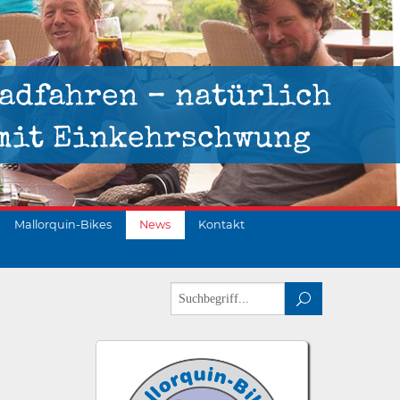
adfahren – natürlich
mit Einkehrschwung
Mallorquin-Bikes
News
Kontakt