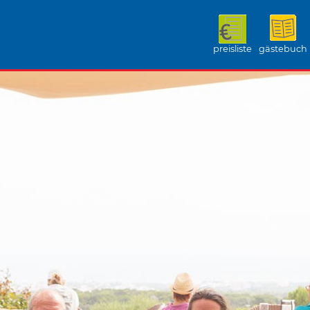
preisliste
gästebuch