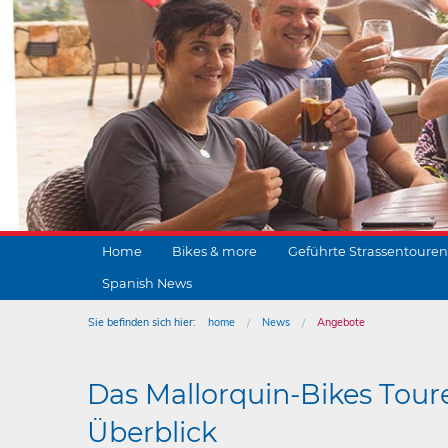
Home
Bikes & more
Geführte Strassentouren
Spanish News
Sie befinden sich hier:
home
News
Angebote
Das Mallorquin-Bikes Tour
Überblick