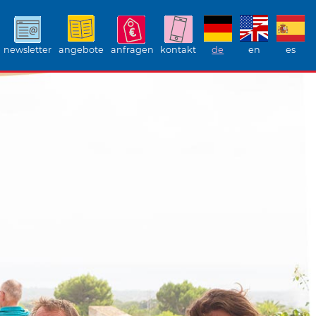
newsletter
angebote
anfragen
kontakt
de
en
es