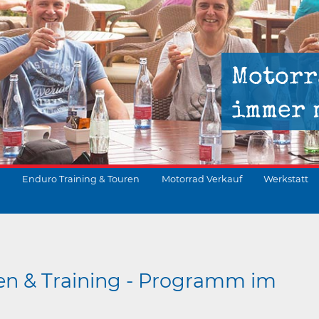
Motorr
immer 
Enduro Training & Touren
Motorrad Verkauf
Werkstatt
suchen
en & Training - Programm im