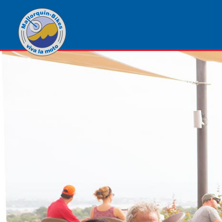
1
von
1