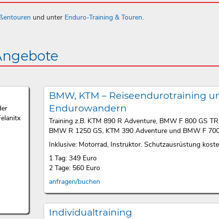
aßentouren
und unter
Enduro-Training & Touren
.
 Angebote
BMW, KTM – Reiseendurotraining u
Endurowandern
der
elanitx
Training z.B. KTM 890 R Adventure, BMW F 800 GS T
BMW R 1250 GS, KTM 390 Adventure und BMW F 700
Inklusive: Motorrad, Instruktor. Schutzausrüstung kosten
1 Tag: 349 Euro
2 Tage: 560 Euro
anfragen/buchen
Individualtraining