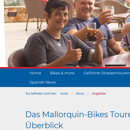
Home
Bikes & more
Geführte Strassentouren
Spanish News
Sie befinden sich hier:
home
News
Angebote
Das Mallorquin-Bikes Tour
Überblick