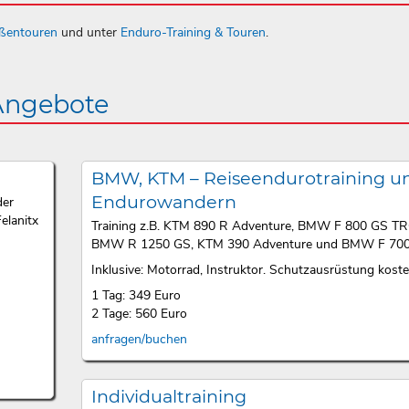
aßentouren
und unter
Enduro-Training & Touren
.
 Angebote
BMW, KTM – Reiseendurotraining u
Endurowandern
der
elanitx
Training z.B. KTM 890 R Adventure, BMW F 800 GS T
BMW R 1250 GS, KTM 390 Adventure und BMW F 700
Inklusive: Motorrad, Instruktor. Schutzausrüstung kosten
1 Tag: 349 Euro
2 Tage: 560 Euro
anfragen/buchen
Individualtraining