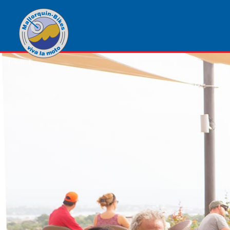
1
von
1