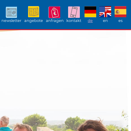
newsletter
angebote
anfragen
kontakt
de
en
es