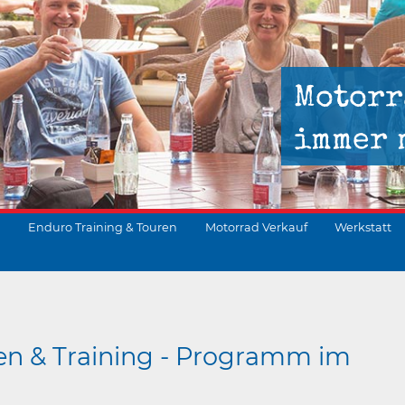
Motorr
immer 
Enduro Training & Touren
Motorrad Verkauf
Werkstatt
suchen
en & Training - Programm im