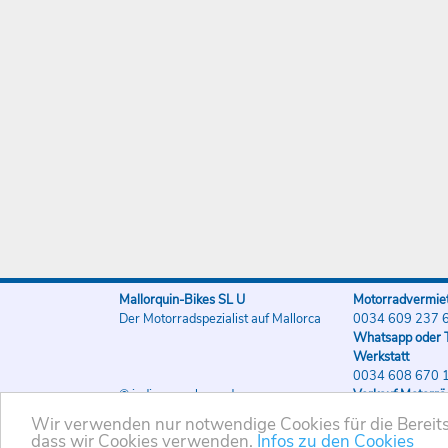
Mallorquin-Bikes SL U
Motorradvermiet
Der Motorradspezialist auf Mallorca
0034 609 237 
Whatsapp oder T
Werkstatt
0034 608 670 
© indigo-werbung.de
Verkauf Motorrä
0034 608 670 
Wir verwenden nur notwendige Cookies für die Bereitst
dass wir Cookies verwenden.
Infos zu den Cookies