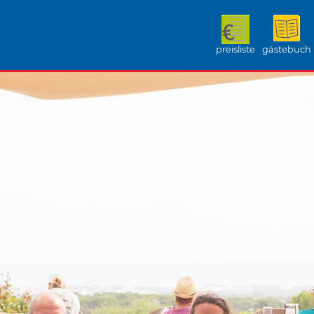
preisliste
gästebuch