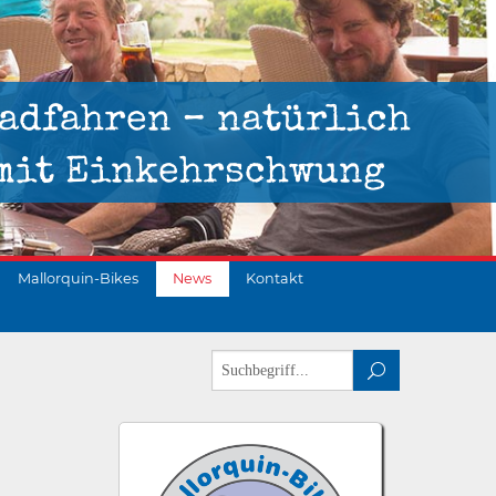
adfahren – natürlich
mit Einkehrschwung
Mallorquin-Bikes
News
Kontakt