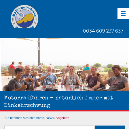
DE
EN
ES
0034 609 237 637
1
von
1
Motorradfahren – natürlich immer mit
Einkehrschwung
Sie befinden sich hier:
home
News
Angebote