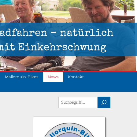
adfahren – natürlich
mit Einkehrschwung
Mallorquin-Bikes
News
Kontakt