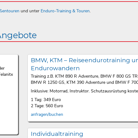
aßentouren
und unter
Enduro-Training & Touren
.
 Angebote
BMW, KTM – Reiseendurotraining u
Endurowandern
der
elanitx
Training z.B. KTM 890 R Adventure, BMW F 800 GS T
BMW R 1250 GS, KTM 390 Adventure und BMW F 700
Inklusive: Motorrad, Instruktor. Schutzausrüstung kosten
1 Tag: 349 Euro
2 Tage: 560 Euro
anfragen/buchen
Individualtraining