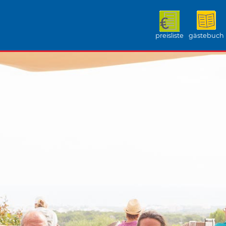
preisliste
gästebuch