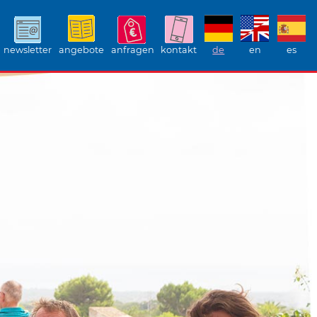
newsletter
angebote
anfragen
kontakt
de
en
es