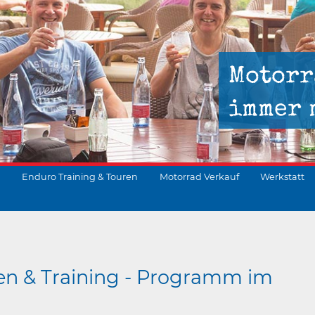
Motorr
immer 
Enduro Training & Touren
Motorrad Verkauf
Werkstatt
suchen
en & Training - Programm im