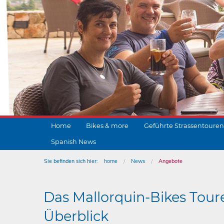
Home
Bikes & more
Geführte Strassentouren
Spanish News
Sie befinden sich hier:
home
News
Angebote
Das Mallorquin-Bikes Tour
Überblick