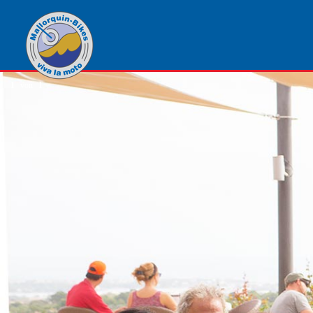
1
von
1