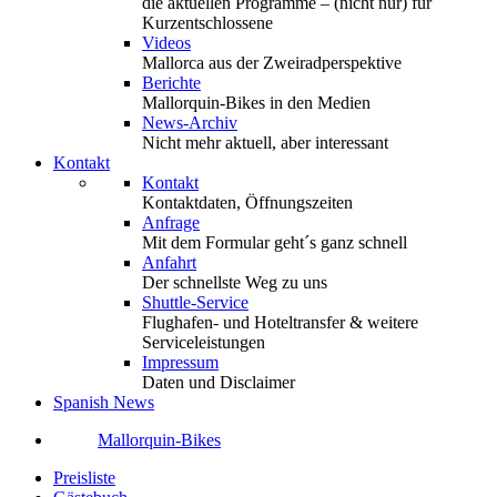
die aktuellen Programme – (nicht nur) für
Kurzentschlossene
Videos
Mallorca aus der Zweiradperspektive
Berichte
Mallorquin-Bikes in den Medien
News-Archiv
Nicht mehr aktuell, aber interessant
Kontakt
Kontakt
Kontaktdaten, Öffnungszeiten
Anfrage
Mit dem Formular geht´s ganz schnell
Anfahrt
Der schnellste Weg zu uns
Shuttle-Service
Flughafen- und Hoteltransfer & weitere
Serviceleistungen
Impressum
Daten und Disclaimer
Spanish News
Mallorquin-Bikes
Preisliste