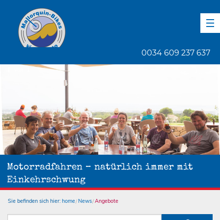
DE
EN
ES
0034 609 237 637
1
von
1
Motorradfahren – natürlich immer mit
Einkehrschwung
Sie befinden sich hier:
home
News
Angebote