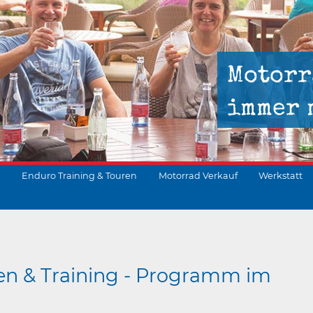
Motorr
immer 
Enduro Training & Touren
Motorrad Verkauf
Werkstatt
suchen
en & Training - Programm im