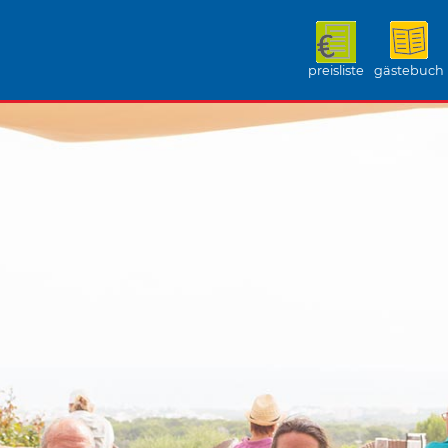
preisliste
gästebuch