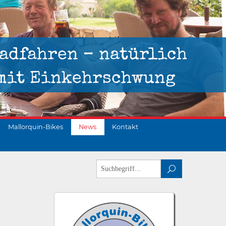
adfahren – natürlich
mit Einkehrschwung
Mallorquin-Bikes
News
Kontakt