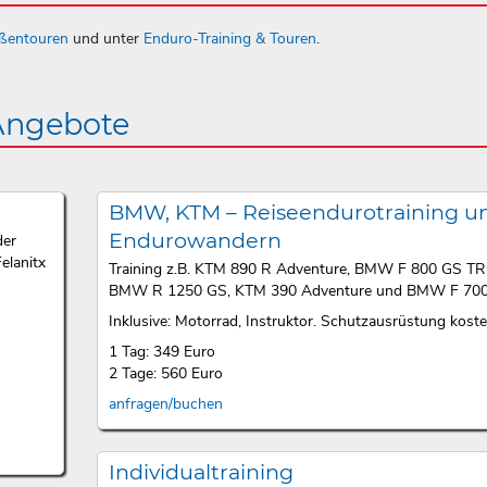
aßentouren
und unter
Enduro-Training & Touren
.
 Angebote
BMW, KTM – Reiseendurotraining u
Endurowandern
der
elanitx
Training z.B. KTM 890 R Adventure, BMW F 800 GS T
BMW R 1250 GS, KTM 390 Adventure und BMW F 700
Inklusive: Motorrad, Instruktor. Schutzausrüstung kosten
1 Tag: 349 Euro
2 Tage: 560 Euro
anfragen/buchen
Individualtraining