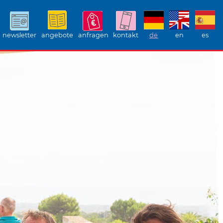
newsletter
angebote
anfragen
kontakt
de
en
es