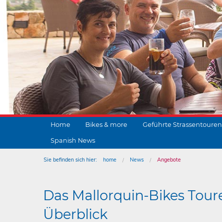
Home
Bikes & more
Geführte Strassentouren
Spanish News
Sie befinden sich hier:
home
News
Angebote
Das Mallorquin-Bikes Tour
Überblick