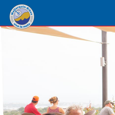
1
von
1