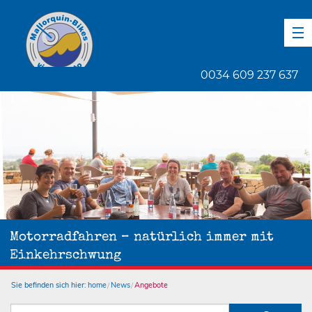
DE
EN
ES
0034 609 237 637
1
von
1
Motorradfahren – natürlich immer mit
Einkehrschwung
Sie befinden sich hier:
home
News
Angebote