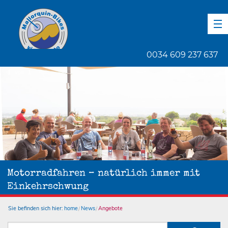
DE
EN
ES
0034 609 237 637
1
von
1
Motorradfahren – natürlich immer mit
Einkehrschwung
Sie befinden sich hier:
home
News
Angebote