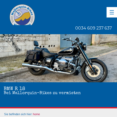
DE
EN
ES
0034 609 237 637
1
von
6
BMW R 18
Bei Mallorquin-Bikes zu vermieten
Sie befinden sich hier:
home