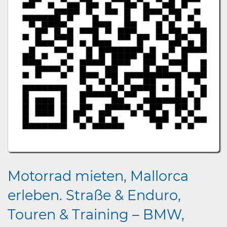
Motorrad mieten, Mallorca
erleben. Straße & Enduro,
Touren & Training – BMW,