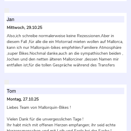
Jan
Mittwoch, 29.10.25
Also,ich schreibe normalerweise keine Rezessionen.Aber in
diesem Fall ,für alle die ein Motorrad mieten wollen auf Mallorca,
kann ich nur Mallorquin-bikes empfehlen.Familiere Atmosphäre
,super Bikes.Nochmal danke,auch an die sympathischen beiden ,
Jochen und den netten älteren Mallorciner ,dessen Namen mir
entfallen ist,für die tollen Gespräche während des Transfers
Tom
Montag, 27.10.25
Liebes Team von Mallorquin-Bikes !
Vielen Dank für die unvergesslichen Tage !
Ihr habt mich mit offenen Herzen empfangen; ihr seid echte
Herzensmenschen und mit Leib und Seele bei der Sache !