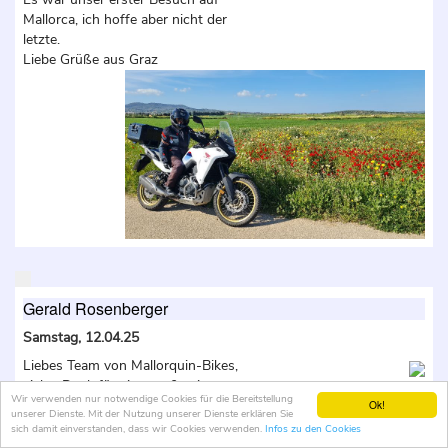
Mallorca, ich hoffe aber nicht der
letzte.
Liebe Grüße aus Graz
Gerald Rosenberger
Samstag, 12.04.25
Liebes Team von Mallorquin-Bikes,
vielen Dank für eine großartige
Wir verwenden nur notwendige Cookies für die Bereitstellung
Woche! Ich konnte drei verschiedene
Ok!
unserer Dienste. Mit der Nutzung unserer Dienste erklären Sie
Motorräder testen (1250 GS, Afrika
sich damit einverstanden, dass wir Cookies verwenden.
Infos zu den Cookies
Twin, R12) und habe jede Kurve