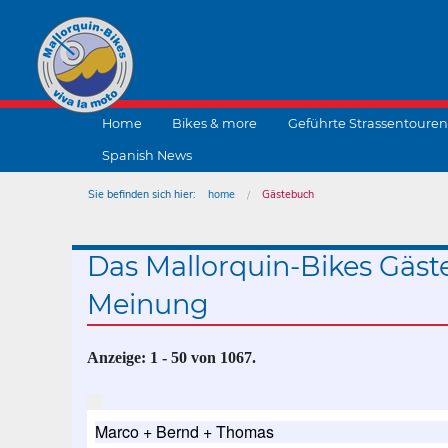
Home
Bikes & more
Geführte Strassentouren
Spanish News
Sie befinden sich hier:
home
Gästebuch
Das Mallorquin-Bikes Gäst
Meinung
Anzeige:
1 - 50
von
1067.
Marco + Bernd + Thomas