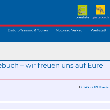
preisliste
gästebuch
Enduro Training & Touren
Motorrad Verkauf
Werkstatt
suchen
ebuch – wir freuen uns auf Eure
1
2
3
4
5
6
7
8
9
10
weiter