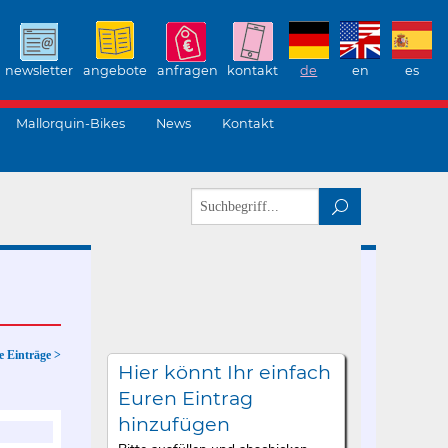
newsletter
angebote
anfragen
kontakt
de
en
es
Mallorquin-Bikes
News
Kontakt
e Einträge >
Hier könnt Ihr einfach
Euren Eintrag
hinzufügen