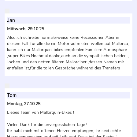
Jan
Mittwoch, 29.10.25
Also,ich schreibe normalerweise keine Rezessionen.Aber in
diesem Fall ,für alle die ein Motorrad mieten wollen auf Mallorca,
kann ich nur Mallorquin-bikes empfehlen.Familiere Atmosphäre
,super Bikes.Nochmal danke,auch an die sympathischen beiden ,
Jochen und den netten älteren Mallorciner ,dessen Namen mir
entfallen ist,für die tollen Gespräche während des Transfers
Tom
Montag, 27.10.25
Liebes Team von Mallorquin-Bikes !
Vielen Dank für die unvergesslichen Tage !
Ihr habt mich mit offenen Herzen empfangen; ihr seid echte
Herzensmenschen und mit Leib und Seele bei der Sache !