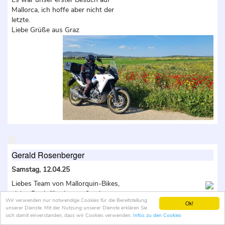
Mallorca, ich hoffe aber nicht der
letzte.
Liebe Grüße aus Graz
Gerald Rosenberger
Samstag, 12.04.25
Liebes Team von Mallorquin-Bikes,
vielen Dank für eine großartige
Wir verwenden nur notwendige Cookies für die Bereitstellung
Woche! Ich konnte drei verschiedene
Ok!
unserer Dienste. Mit der Nutzung unserer Dienste erklären Sie
Motorräder testen (1250 GS, Afrika
sich damit einverstanden, dass wir Cookies verwenden.
Infos zu den Cookies
Twin, R12) und habe jede Kurve