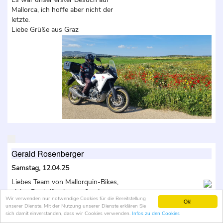
Mallorca, ich hoffe aber nicht der
letzte.
Liebe Grüße aus Graz
Gerald Rosenberger
Samstag, 12.04.25
Liebes Team von Mallorquin-Bikes,
vielen Dank für eine großartige
Wir verwenden nur notwendige Cookies für die Bereitstellung
Woche! Ich konnte drei verschiedene
Ok!
unserer Dienste. Mit der Nutzung unserer Dienste erklären Sie
Motorräder testen (1250 GS, Afrika
sich damit einverstanden, dass wir Cookies verwenden.
Infos zu den Cookies
Twin, R12) und habe jede Kurve