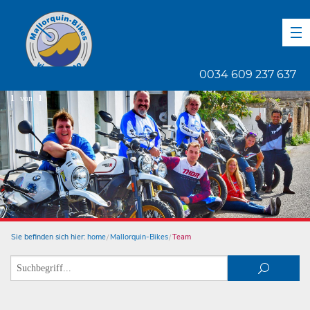
DE
EN
ES
0034 609 237 637
1
von
1
Sie befinden sich hier:
home
Mallorquin-Bikes
Team