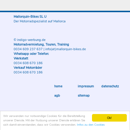
Mallorquin-Bikes SL U
Der Motorradspezialist auf Mallorca
© indigo-werbung.de
Motorradvermietung, Touren, Training
0034 609 237 637
|
info(at)mallorquin-bikes.de
Whatsapp oder Telefon:
Werkstatt
0034 608 670 186
Verkauf Motorräder
0034 608 670 186
home
impressum
datenschutz
agb
sitemap
Wir verwenden nur notwendige Cookies für die Bereitstellung
Ok!
unserer Dienste. Mit der Nutzung unserer Dienste erklären Sie
sich damit einverstanden, dass wir Cookies verwenden.
Infos zu den Cookies