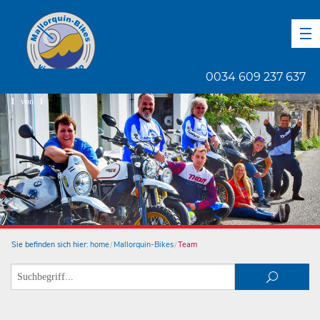
DE
EN
ES
0034 609 237 637
1
von
1
Sie befinden sich hier:
home
Mallorquin-Bikes
Team