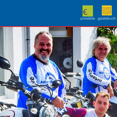
preisliste
gästebuch