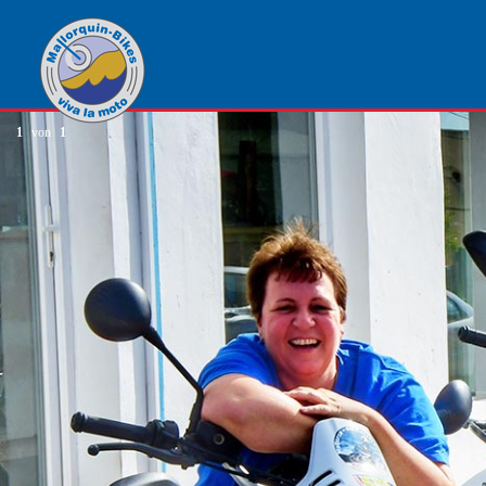
1
von
1