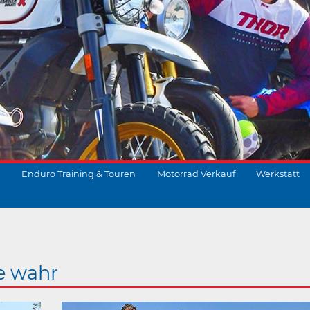
Enduro Training & Touren
Motorrad Verkauf
Werkstatt
suchen
e wahr