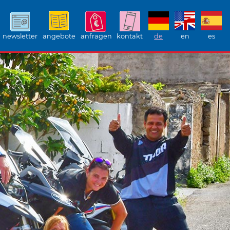
newsletter
angebote
anfragen
kontakt
de
en
es