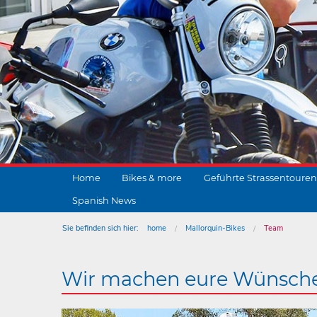
Home
Bikes & more
Geführte Strassentouren
Spanish News
Sie befinden sich hier:
home
Mallorquin-Bikes
Team
Wir machen eure Wünsch