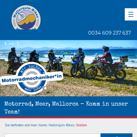
DE
EN
ES
0034 609 237 637
1
von
1
Motorrad, Meer, Mallorca – Komm in unser
Team!
Sie befinden sich hier:
home
Mallorquin-Bikes
Stellen