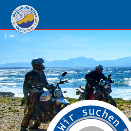
1
von
1