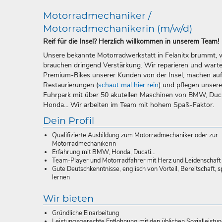
Motorradmechaniker /
Motorradmechanikerin (m/w/d)
Reif für die Insel? Herzlich willkommen in unserem Team!
Unsere bekannte Motorradwerkstatt in Felanitx brummt, 
brauchen dringend Verstärkung. Wir reparieren und wart
Premium-Bikes unserer Kunden von der Insel, machen au
Restaurierungen (
schaut mal hier rein
) und pflegen unser
Fuhrpark mit über 50 akutellen Maschinen von BMW, Duca
Honda... Wir arbeiten im Team mit hohem Spaß-Faktor.
Dein Profil
Qualifizierte Ausbildung zum Motorradmechaniker oder zur
Motorradmechanikerin
Erfahrung mit BMW, Honda, Ducati...
Team-Player und Motorradfahrer mit Herz und Leidenschaft
Gute Deutschkenntnisse, englisch von Vorteil, Bereitschaft, s
lernen
Wir bieten
Gründliche Einarbeitung
Leistungsgerechte Entlohnung mit den üblichen Sozialleistu