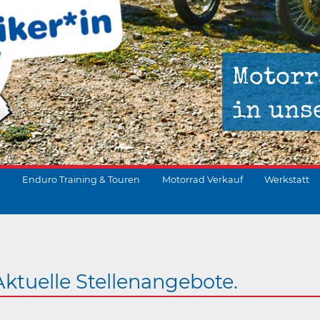
Motorr
in uns
Enduro Training & Touren
Motorrad Verkauf
Werkstatt
suchen
Aktuelle Stellenangebote.