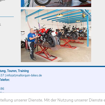
.
ung, Touren, Training
637
|
info(at)mallorquin-bikes.de
elefon:
186
der
186
ellung unserer Dienste. Mit der Nutzung unserer Dienste e