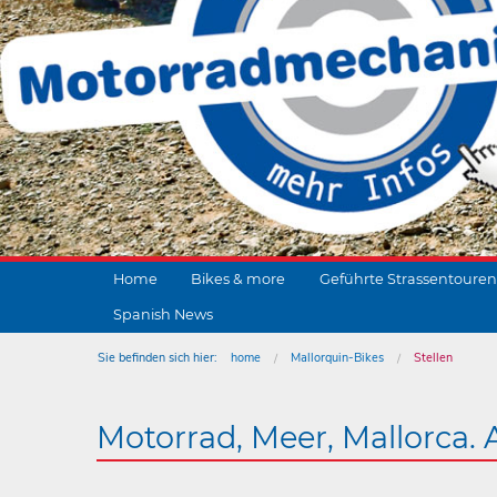
Home
Bikes & more
Geführte Strassentouren
Spanish News
Sie befinden sich hier:
home
Mallorquin-Bikes
Stellen
Motorrad, Meer, Mallorca. 