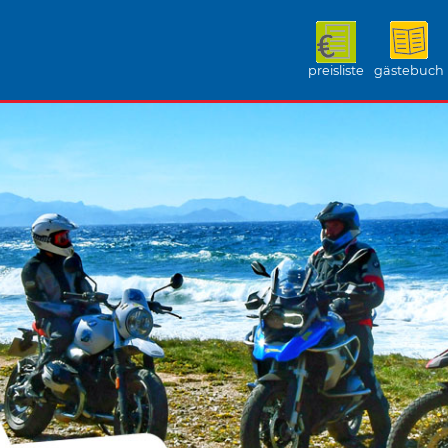
preisliste
gästebuch