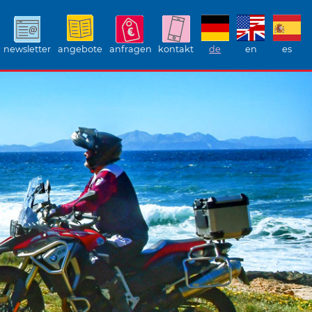
newsletter
angebote
anfragen
kontakt
de
en
es