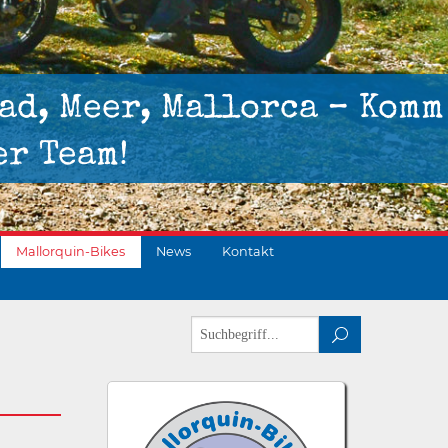
ad, Meer, Mallorca – Komm
er Team!
Mallorquin-Bikes
News
Kontakt