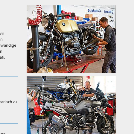
wir
en
fwändige
en
ti,
panisch zu
ngen