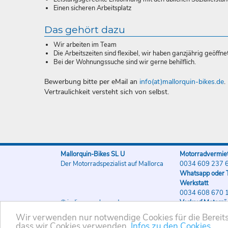
Einen sicheren Arbeitsplatz
Das gehört dazu
Wir arbeiten im Team
Die Arbeitszeiten sind flexibel, wir haben ganzjährig geöffnet
Bei der Wohnungssuche sind wir gerne behilflich.
Bewerbung bitte per eMail an
info(at)mallorquin-bikes.de
.
Vertraulichkeit versteht sich von selbst.
Mallorquin-Bikes SL U
Motorradvermiet
Der Motorradspezialist auf Mallorca
0034 609 237 
Whatsapp oder T
Werkstatt
0034 608 670 
© indigo-werbung.de
Verkauf Motorrä
0034 608 670 
Wir verwenden nur notwendige Cookies für die Bereitst
dass wir Cookies verwenden.
Infos zu den Cookies