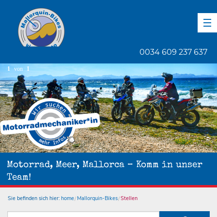
DE
EN
ES
0034 609 237 637
1
von
1
Motorrad, Meer, Mallorca – Komm in unser
Team!
Sie befinden sich hier:
home
Mallorquin-Bikes
Stellen