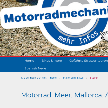
Home
Bikes & more
Geführte Strassentouren
Spanish News
Sie befinden sich hier:
home
Mallorquin-Bikes
Stellen
Motorrad, Meer, Mallorca. 