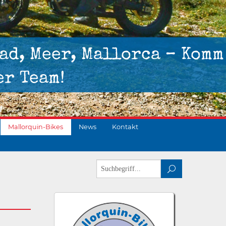
ad, Meer, Mallorca – Komm
er Team!
Mallorquin-Bikes
News
Kontakt