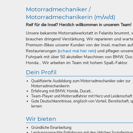
Motorradmechaniker /
Motorradmechanikerin (m/w/d)
Reif für die Insel? Herzlich willkommen in unserem Team!
Unsere bekannte Motorradwerkstatt in Felanitx brummt, 
brauchen dringend Verstärkung. Wir reparieren und wart
Premium-Bikes unserer Kunden von der Insel, machen au
Restaurierungen (
schaut mal hier rein
) und pflegen unser
Fuhrpark mit über 50 akutellen Maschinen von BMW, Duca
Honda... Wir arbeiten im Team mit hohem Spaß-Faktor.
Dein Profil
Qualifizierte Ausbildung zum Motorradmechaniker oder zur
Motorradmechanikerin
Erfahrung mit BMW, Honda, Ducati...
Team-Player und Motorradfahrer mit Herz und Leidenschaft
Gute Deutschkenntnisse, englisch von Vorteil, Bereitschaft, s
lernen
Wir bieten
Gründliche Einarbeitung
Leistungsgerechte Entlohnung mit den üblichen Sozialleistu