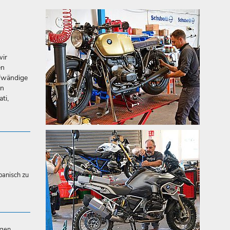
wir
en
fwändige
en
ti,
panisch zu
ngen