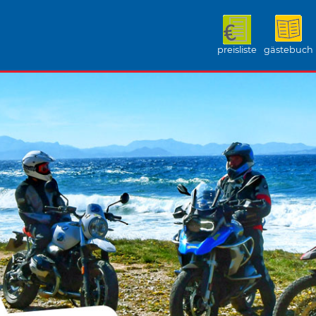
preisliste
gästebuch