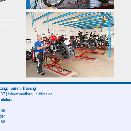
.
ung, Touren, Training
637
|
info(at)mallorquin-bikes.de
elefon:
186
der
186