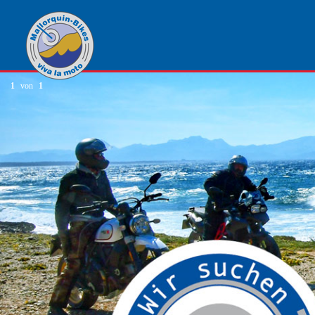
1
von
1