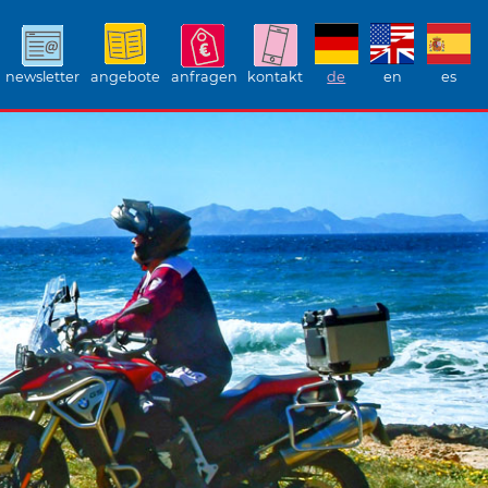
newsletter
angebote
anfragen
kontakt
de
en
es