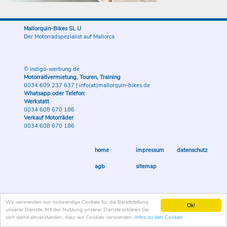
Mallorquin-Bikes SL U
Der Motorradspezialist auf Mallorca
© indigo-werbung.de
Motorradvermietung, Touren, Training
0034 609 237 637
|
info(at)mallorquin-bikes.de
Whatsapp oder Telefon:
Werkstatt
0034 608 670 186
Verkauf Motorräder
0034 608 670 186
home
impressum
datenschutz
agb
sitemap
Wir verwenden nur notwendige Cookies für die Bereitstellung
Ok!
unserer Dienste. Mit der Nutzung unserer Dienste erklären Sie
sich damit einverstanden, dass wir Cookies verwenden.
Infos zu den Cookies