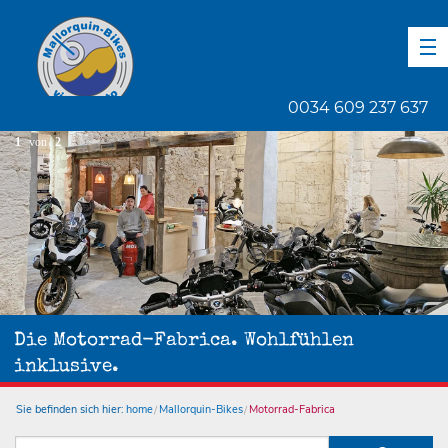
DE
EN
ES
0034 609 237 637
1
von
2
Die Motorrad-Fabrica. Wohlfühlen
inklusive.
Sie befinden sich hier:
home
Mallorquin-Bikes
Motorrad-Fabrica