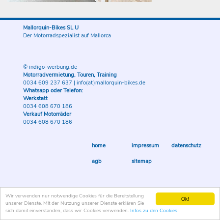
Mallorquin-Bikes SL U
Der Motorradspezialist auf Mallorca
© indigo-werbung.de
Motorradvermietung, Touren, Training
0034 609 237 637
|
info(at)mallorquin-bikes.de
Whatsapp oder Telefon:
Werkstatt
0034 608 670 186
Verkauf Motorräder
0034 608 670 186
home
impressum
datenschutz
agb
sitemap
Wir verwenden nur notwendige Cookies für die Bereitstellung
Ok!
unserer Dienste. Mit der Nutzung unserer Dienste erklären Sie
sich damit einverstanden, dass wir Cookies verwenden.
Infos zu den Cookies