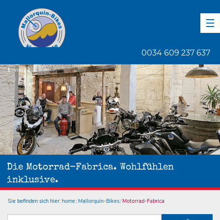
DE
EN
ES
0034 609 237 637
1
von
2
Die Motorrad-Fabrica. Wohlfühlen
inklusive.
Sie befinden sich hier:
home
Mallorquin-Bikes
Motorrad-Fabrica