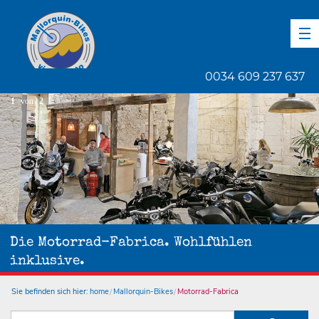
DE
EN
ES
0034 609 237 637
1
von
2
Die Motorrad-Fabrica. Wohlfühlen
inklusive.
Sie befinden sich hier:
home
Mallorquin-Bikes
Motorrad-Fabrica