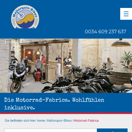
DE
EN
ES
0034 609 237 637
1
von
2
Die Motorrad-Fabrica. Wohlfühlen
inklusive.
Sie befinden sich hier:
home
Mallorquin-Bikes
Motorrad-Fabrica