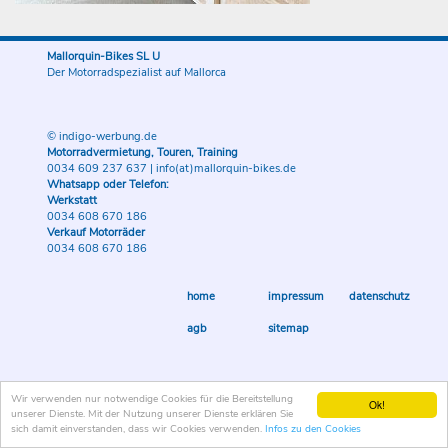
Mallorquin-Bikes SL U
Der Motorradspezialist auf Mallorca
© indigo-werbung.de
Motorradvermietung, Touren, Training
0034 609 237 637
|
info(at)mallorquin-bikes.de
Whatsapp oder Telefon:
Werkstatt
0034 608 670 186
Verkauf Motorräder
0034 608 670 186
home
impressum
datenschutz
agb
sitemap
Wir verwenden nur notwendige Cookies für die Bereitstellung
Ok!
unserer Dienste. Mit der Nutzung unserer Dienste erklären Sie
sich damit einverstanden, dass wir Cookies verwenden.
Infos zu den Cookies