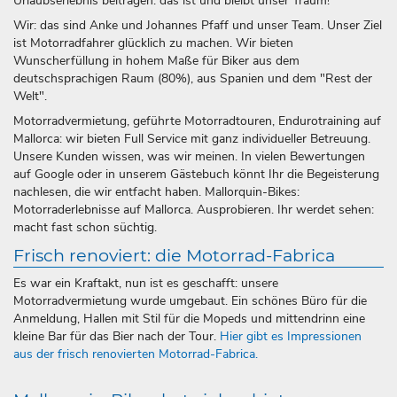
Urlaubserlebnis beitragen: das ist und bleibt unser Traum!
Wir: das sind Anke und Johannes Pfaff und unser Team. Unser Ziel
ist Motorradfahrer glücklich zu machen. Wir bieten
Wunscherfüllung in hohem Maße für Biker aus dem
deutschsprachigen Raum (80%), aus Spanien und dem "Rest der
Welt".
Motorradvermietung, geführte Motorradtouren, Endurotraining auf
Mallorca: wir bieten Full Service mit ganz individueller Betreuung.
Unsere Kunden wissen, was wir meinen. In vielen Bewertungen
auf Google oder in unserem Gästebuch könnt Ihr die Begeisterung
nachlesen, die wir entfacht haben. Mallorquin-Bikes:
Motorraderlebnisse auf Mallorca. Ausprobieren. Ihr werdet sehen:
macht fast schon süchtig.
Frisch renoviert: die Motorrad-Fabrica
Es war ein Kraftakt, nun ist es geschafft: unsere
Motorradvermietung wurde umgebaut. Ein schönes Büro für die
Anmeldung, Hallen mit Stil für die Mopeds und mittendrinn eine
kleine Bar für das Bier nach der Tour.
Hier gibt es Impressionen
aus der frisch renovierten Motorrad-Fabrica.