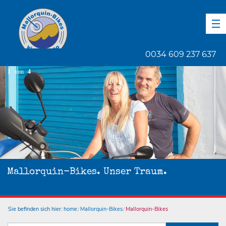
DE
EN
ES
0034 609 237 637
1
von
4
Mallorquin-Bikes. Unser Traum.
Sie befinden sich hier:
home
Mallorquin-Bikes
Mallorquin-Bikes