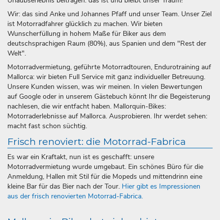
Urlaubserlebnis beitragen: das ist und bleibt unser Traum!
Wir: das sind Anke und Johannes Pfaff und unser Team. Unser Ziel
ist Motorradfahrer glücklich zu machen. Wir bieten
Wunscherfüllung in hohem Maße für Biker aus dem
deutschsprachigen Raum (80%), aus Spanien und dem "Rest der
Welt".
Motorradvermietung, geführte Motorradtouren, Endurotraining auf
Mallorca: wir bieten Full Service mit ganz individueller Betreuung.
Unsere Kunden wissen, was wir meinen. In vielen Bewertungen
auf Google oder in unserem Gästebuch könnt Ihr die Begeisterung
nachlesen, die wir entfacht haben. Mallorquin-Bikes:
Motorraderlebnisse auf Mallorca. Ausprobieren. Ihr werdet sehen:
macht fast schon süchtig.
Frisch renoviert: die Motorrad-Fabrica
Es war ein Kraftakt, nun ist es geschafft: unsere
Motorradvermietung wurde umgebaut. Ein schönes Büro für die
Anmeldung, Hallen mit Stil für die Mopeds und mittendrinn eine
kleine Bar für das Bier nach der Tour.
Hier gibt es Impressionen
aus der frisch renovierten Motorrad-Fabrica.