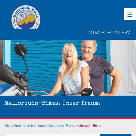
DE
EN
ES
0034 609 237 637
1
von
4
Mallorquin-Bikes. Unser Traum.
Sie befinden sich hier:
home
Mallorquin-Bikes
Mallorquin-Bikes