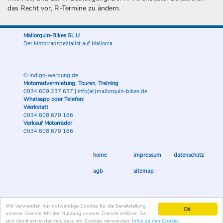
das Recht vor, R-Termine zu ändern.
Mallorquin-Bikes SL U
Der Motorradspezialist auf Mallorca
© indigo-werbung.de
Motorradvermietung, Touren, Training
0034 609 237 637
|
info(at)mallorquin-bikes.de
Whatsapp oder Telefon:
Werkstatt
0034 608 670 186
Verkauf Motorräder
0034 608 670 186
home
impressum
datenschutz
agb
sitemap
Wir verwenden nur notwendige Cookies für die Bereitstellung
Ok!
unserer Dienste. Mit der Nutzung unserer Dienste erklären Sie
sich damit einverstanden, dass wir Cookies verwenden.
Infos zu den Cookies