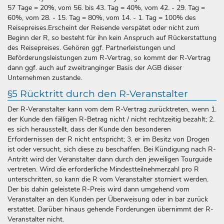
57 Tage = 20%, vom 56. bis 43. Tag = 40%, vom 42. - 29. Tag =
60%, vom 28. - 15. Tag = 80%, vom 14. - 1. Tag = 100% des
Reisepreises.Erscheint der Reisende verspätet oder nicht zum
Beginn der R, so besteht für ihn kein Anspruch auf Rückerstattung
des Reisepreises. Gehören ggf. Partnerleistungen und
Beförderungsleistungen zum R-Vertrag, so kommt der R-Vertrag
dann ggf. auch auf zweitranginger Basis der AGB dieser
Unternehmen zustande.
§5 Rücktritt durch den R-Veranstalter
Der R-Veranstalter kann vom dem R-Vertrag zurücktreten, wenn 1.
der Kunde den fälligen R-Betrag nicht / nicht rechtzeitig bezahlt; 2.
es sich herausstellt, dass der Kunde den besonderen
Erfordernissen der R nicht entspricht; 3. er im Besitz von Drogen
ist oder versucht, sich diese zu beschaffen. Bei Kündigung nach R-
Antritt wird der Veranstalter dann durch den jeweiligen Tourguide
vertreten. Wird die erforderliche Mindestteilnehmerzahl pro R
unterschritten, so kann die R vom Veranstalter storniert werden.
Der bis dahin geleistete R-Preis wird dann umgehend vom
Veranstalter an den Kunden per Überweisung oder in bar zurück
erstattet. Darüber hinaus gehende Forderungen übernimmt der R-
Veranstalter nicht.