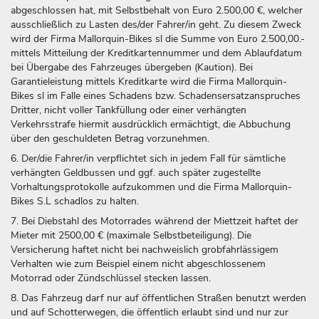
abgeschlossen hat, mit Selbstbehalt von Euro 2.500,00 €, welcher
ausschließlich zu Lasten des/der Fahrer/in geht. Zu diesem Zweck
wird der Firma Mallorquin-Bikes sl die Summe von Euro 2.500,00.-
mittels Mitteilung der Kreditkartennummer und dem Ablaufdatum
bei Übergabe des Fahrzeuges übergeben (Kaution). Bei
Garantieleistung mittels Kreditkarte wird die Firma Mallorquin-
Bikes sl im Falle eines Schadens bzw. Schadensersatzanspruches
Dritter, nicht voller Tankfüllung oder einer verhängten
Verkehrsstrafe hiermit ausdrücklich ermächtigt, die Abbuchung
über den geschuldeten Betrag vorzunehmen.
6. Der/die Fahrer/in verpflichtet sich in jedem Fall für sämtliche
verhängten Geldbussen und ggf. auch später zugestellte
Vorhaltungsprotokolle aufzukommen und die Firma Mallorquin-
Bikes S.L schadlos zu halten.
7. Bei Diebstahl des Motorrades während der Miettzeit haftet der
Mieter mit 2500,00 € (maximale Selbstbeteiligung). Die
Versicherung haftet nicht bei nachweislich grobfahrlässigem
Verhalten wie zum Beispiel einem nicht abgeschlossenem
Motorrad oder Zündschlüssel stecken lassen.
8. Das Fahrzeug darf nur auf öffentlichen Straßen benutzt werden
und auf Schotterwegen, die öffentlich erlaubt sind und nur zur