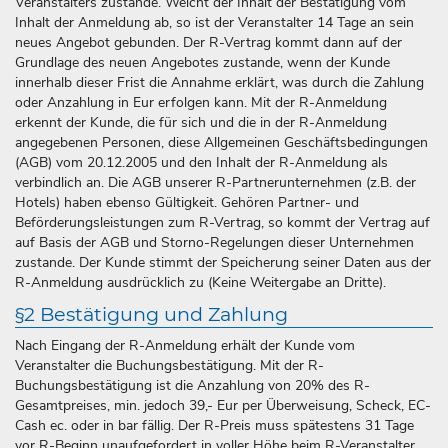
Veranstalters zustande. Weicht der Inhalt der Bestätigung vom
Inhalt der Anmeldung ab, so ist der Veranstalter 14 Tage an sein
neues Angebot gebunden. Der R-Vertrag kommt dann auf der
Grundlage des neuen Angebotes zustande, wenn der Kunde
innerhalb dieser Frist die Annahme erklärt, was durch die Zahlung
oder Anzahlung in Eur erfolgen kann. Mit der R-Anmeldung
erkennt der Kunde, die für sich und die in der R-Anmeldung
angegebenen Personen, diese Allgemeinen Geschäftsbedingungen
(AGB) vom 20.12.2005 und den Inhalt der R-Anmeldung als
verbindlich an. Die AGB unserer R-Partnerunternehmen (z.B. der
Hotels) haben ebenso Gültigkeit. Gehören Partner- und
Beförderungsleistungen zum R-Vertrag, so kommt der Vertrag auf
auf Basis der AGB und Storno-Regelungen dieser Unternehmen
zustande. Der Kunde stimmt der Speicherung seiner Daten aus der
R-Anmeldung ausdrücklich zu (Keine Weitergabe an Dritte).
§2 Bestätigung und Zahlung
Nach Eingang der R-Anmeldung erhält der Kunde vom
Veranstalter die Buchungsbestätigung. Mit der R-
Buchungsbestätigung ist die Anzahlung von 20% des R-
Gesamtpreises, min. jedoch 39,- Eur per Überweisung, Scheck, EC-
Cash ec. oder in bar fällig. Der R-Preis muss spätestens 31 Tage
vor R-Beginn unaufgefordert in voller Höhe beim R-Veranstalter