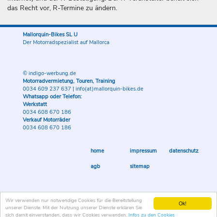
das Recht vor, R-Termine zu ändern.
Mallorquin-Bikes SL U
Der Motorradspezialist auf Mallorca
© indigo-werbung.de
Motorradvermietung, Touren, Training
0034 609 237 637
|
info(at)mallorquin-bikes.de
Whatsapp oder Telefon:
Werkstatt
0034 608 670 186
Verkauf Motorräder
0034 608 670 186
home
impressum
datenschutz
agb
sitemap
Wir verwenden nur notwendige Cookies für die Bereitstellung
Ok!
unserer Dienste. Mit der Nutzung unserer Dienste erklären Sie
sich damit einverstanden, dass wir Cookies verwenden.
Infos zu den Cookies