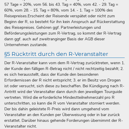
57 Tage = 20%, vom 56. bis 43. Tag = 40%, vom 42. - 29. Tag =
60%, vom 28. - 15. Tag = 80%, vom 14. - 1. Tag = 100% des
Reisepreises.Erscheint der Reisende verspätet oder nicht zum
Beginn der R, so besteht für ihn kein Anspruch auf Rückerstattung
des Reisepreises. Gehören ggf. Partnerleistungen und
Beförderungsleistungen zum R-Vertrag, so kommt der R-Vertrag
dann ggf. auch auf zweitranginger Basis der AGB dieser
Unternehmen zustande.
§5 Rücktritt durch den R-Veranstalter
Der R-Veranstalter kann vom dem R-Vertrag zurücktreten, wenn 1.
der Kunde den fälligen R-Betrag nicht / nicht rechtzeitig bezahlt; 2.
es sich herausstellt, dass der Kunde den besonderen
Erfordernissen der R nicht entspricht; 3. er im Besitz von Drogen
ist oder versucht, sich diese zu beschaffen. Bei Kündigung nach R-
Antritt wird der Veranstalter dann durch den jeweiligen Tourguide
vertreten. Wird die erforderliche Mindestteilnehmerzahl pro R
unterschritten, so kann die R vom Veranstalter storniert werden.
Der bis dahin geleistete R-Preis wird dann umgehend vom
Veranstalter an den Kunden per Überweisung oder in bar zurück
erstattet. Darüber hinaus gehende Forderungen übernimmt der R-
Veranstalter nicht.