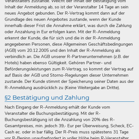
Veranstalters zustande. Weicht der Inhalt der Bestätigung vom
Inhalt der Anmeldung ab, so ist der Veranstalter 14 Tage an sein
neues Angebot gebunden. Der R-Vertrag kommt dann auf der
Grundlage des neuen Angebotes zustande, wenn der Kunde
innerhalb dieser Frist die Annahme erklärt, was durch die Zahlung
oder Anzahlung in Eur erfolgen kann. Mit der R-Anmeldung
erkennt der Kunde, die für sich und die in der R-Anmeldung
angegebenen Personen, diese Allgemeinen Geschäftsbedingungen
(AGB) vom 20.12.2005 und den Inhalt der R-Anmeldung als
verbindlich an. Die AGB unserer R-Partnerunternehmen (z.B. der
Hotels) haben ebenso Gültigkeit. Gehören Partner- und
Beförderungsleistungen zum R-Vertrag, so kommt der Vertrag auf
auf Basis der AGB und Storno-Regelungen dieser Unternehmen
zustande. Der Kunde stimmt der Speicherung seiner Daten aus der
R-Anmeldung ausdrücklich zu (Keine Weitergabe an Dritte).
§2 Bestätigung und Zahlung
Nach Eingang der R-Anmeldung erhält der Kunde vom
Veranstalter die Buchungsbestätigung. Mit der R-
Buchungsbestätigung ist die Anzahlung von 20% des R-
Gesamtpreises, min. jedoch 39,- Eur per Überweisung, Scheck, EC-
Cash ec. oder in bar fällig. Der R-Preis muss spätestens 31 Tage
vor R-Beginn unaufgefordert in voller Höhe beim R-Veranstalter