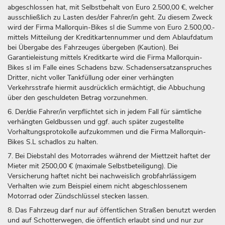
abgeschlossen hat, mit Selbstbehalt von Euro 2.500,00 €, welcher
ausschließlich zu Lasten des/der Fahrer/in geht. Zu diesem Zweck
wird der Firma Mallorquin-Bikes sl die Summe von Euro 2.500,00.-
mittels Mitteilung der Kreditkartennummer und dem Ablaufdatum
bei Übergabe des Fahrzeuges übergeben (Kaution). Bei
Garantieleistung mittels Kreditkarte wird die Firma Mallorquin-
Bikes sl im Falle eines Schadens bzw. Schadensersatzanspruches
Dritter, nicht voller Tankfüllung oder einer verhängten
Verkehrsstrafe hiermit ausdrücklich ermächtigt, die Abbuchung
über den geschuldeten Betrag vorzunehmen.
6. Der/die Fahrer/in verpflichtet sich in jedem Fall für sämtliche
verhängten Geldbussen und ggf. auch später zugestellte
Vorhaltungsprotokolle aufzukommen und die Firma Mallorquin-
Bikes S.L schadlos zu halten.
7. Bei Diebstahl des Motorrades während der Miettzeit haftet der
Mieter mit 2500,00 € (maximale Selbstbeteiligung). Die
Versicherung haftet nicht bei nachweislich grobfahrlässigem
Verhalten wie zum Beispiel einem nicht abgeschlossenem
Motorrad oder Zündschlüssel stecken lassen.
8. Das Fahrzeug darf nur auf öffentlichen Straßen benutzt werden
und auf Schotterwegen, die öffentlich erlaubt sind und nur zur