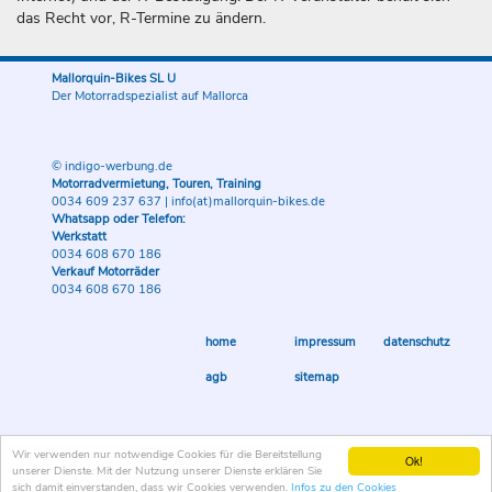
das Recht vor, R-Termine zu ändern.
Mallorquin-Bikes SL U
Der Motorradspezialist auf Mallorca
© indigo-werbung.de
Motorradvermietung, Touren, Training
0034 609 237 637
|
info(at)mallorquin-bikes.de
Whatsapp oder Telefon:
Werkstatt
0034 608 670 186
Verkauf Motorräder
0034 608 670 186
home
impressum
datenschutz
agb
sitemap
Wir verwenden nur notwendige Cookies für die Bereitstellung
Ok!
unserer Dienste. Mit der Nutzung unserer Dienste erklären Sie
sich damit einverstanden, dass wir Cookies verwenden.
Infos zu den Cookies