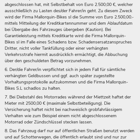
abgeschlossen hat, mit Selbstbehalt von Euro 2.500,00 €, welcher
ausschließlich zu Lasten des/der Fahrer/in geht. Zu diesem Zweck
wird der Firma Mallorquin-Bikes sl die Summe von Euro 2.500,00.-
mittels Mitteilung der Kreditkartennummer und dem Ablaufdatum
bei Übergabe des Fahrzeuges übergeben (Kaution). Bei
Garantieleistung mittels Kreditkarte wird die Firma Mallorquin-
Bikes sl im Falle eines Schadens bzw. Schadensersatzanspruches
Dritter, nicht voller Tankfüllung oder einer verhängten
Verkehrsstrafe hiermit ausdrücklich ermächtigt, die Abbuchung
über den geschuldeten Betrag vorzunehmen.
6. Der/die Fahrer/in verpflichtet sich in jedem Fall für sämtliche
verhängten Geldbussen und ggf. auch später zugestellte
Vorhaltungsprotokolle aufzukommen und die Firma Mallorquin-
Bikes S.L schadlos zu halten.
7. Bei Diebstahl des Motorrades während der Miettzeit haftet der
Mieter mit 2500,00 € (maximale Selbstbeteiligung). Die
Versicherung haftet nicht bei nachweislich grobfahrlässigem
Verhalten wie zum Beispiel einem nicht abgeschlossenem
Motorrad oder Zündschlüssel stecken lassen.
8. Das Fahrzeug darf nur auf öffentlichen Straßen benutzt werden
und auf Schotterwegen, die öffentlich erlaubt sind und nur zur