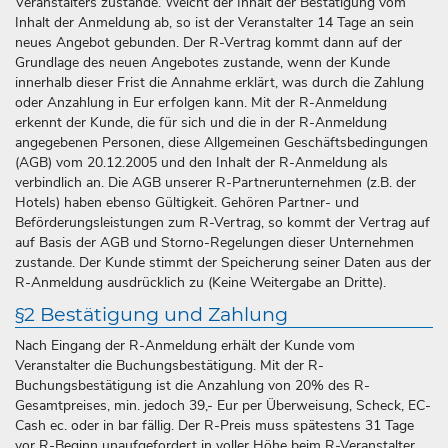
Veranstalters zustande. Weicht der Inhalt der Bestätigung vom
Inhalt der Anmeldung ab, so ist der Veranstalter 14 Tage an sein
neues Angebot gebunden. Der R-Vertrag kommt dann auf der
Grundlage des neuen Angebotes zustande, wenn der Kunde
innerhalb dieser Frist die Annahme erklärt, was durch die Zahlung
oder Anzahlung in Eur erfolgen kann. Mit der R-Anmeldung
erkennt der Kunde, die für sich und die in der R-Anmeldung
angegebenen Personen, diese Allgemeinen Geschäftsbedingungen
(AGB) vom 20.12.2005 und den Inhalt der R-Anmeldung als
verbindlich an. Die AGB unserer R-Partnerunternehmen (z.B. der
Hotels) haben ebenso Gültigkeit. Gehören Partner- und
Beförderungsleistungen zum R-Vertrag, so kommt der Vertrag auf
auf Basis der AGB und Storno-Regelungen dieser Unternehmen
zustande. Der Kunde stimmt der Speicherung seiner Daten aus der
R-Anmeldung ausdrücklich zu (Keine Weitergabe an Dritte).
§2 Bestätigung und Zahlung
Nach Eingang der R-Anmeldung erhält der Kunde vom
Veranstalter die Buchungsbestätigung. Mit der R-
Buchungsbestätigung ist die Anzahlung von 20% des R-
Gesamtpreises, min. jedoch 39,- Eur per Überweisung, Scheck, EC-
Cash ec. oder in bar fällig. Der R-Preis muss spätestens 31 Tage
vor R-Beginn unaufgefordert in voller Höhe beim R-Veranstalter