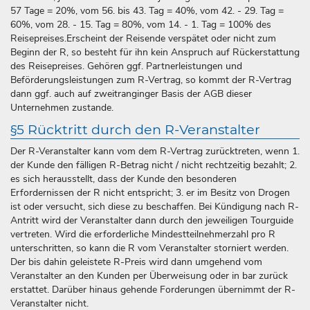
57 Tage = 20%, vom 56. bis 43. Tag = 40%, vom 42. - 29. Tag =
60%, vom 28. - 15. Tag = 80%, vom 14. - 1. Tag = 100% des
Reisepreises.Erscheint der Reisende verspätet oder nicht zum
Beginn der R, so besteht für ihn kein Anspruch auf Rückerstattung
des Reisepreises. Gehören ggf. Partnerleistungen und
Beförderungsleistungen zum R-Vertrag, so kommt der R-Vertrag
dann ggf. auch auf zweitranginger Basis der AGB dieser
Unternehmen zustande.
§5 Rücktritt durch den R-Veranstalter
Der R-Veranstalter kann vom dem R-Vertrag zurücktreten, wenn 1.
der Kunde den fälligen R-Betrag nicht / nicht rechtzeitig bezahlt; 2.
es sich herausstellt, dass der Kunde den besonderen
Erfordernissen der R nicht entspricht; 3. er im Besitz von Drogen
ist oder versucht, sich diese zu beschaffen. Bei Kündigung nach R-
Antritt wird der Veranstalter dann durch den jeweiligen Tourguide
vertreten. Wird die erforderliche Mindestteilnehmerzahl pro R
unterschritten, so kann die R vom Veranstalter storniert werden.
Der bis dahin geleistete R-Preis wird dann umgehend vom
Veranstalter an den Kunden per Überweisung oder in bar zurück
erstattet. Darüber hinaus gehende Forderungen übernimmt der R-
Veranstalter nicht.